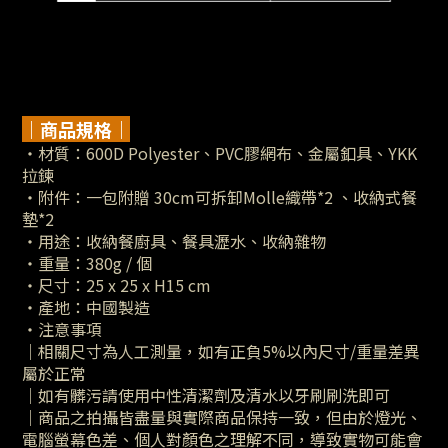
｜商品規格｜
・材質：600D Polyester、PVC膠網布、金屬釦具、YKK
拉鍊
・附件：一包附贈 30cm可拆卸
Molle
織帶*2 、收納式餐
墊*2
・用途：收納餐廚具、餐具瀝水、收納雜物
・重量：380g / 個
・尺寸：25 x 25 x H15 cm
・產地：
中國製造
・注意事項
｜相關尺寸為人工測量，如有正負5%以內尺寸/重量差異
屬於正常
｜如有髒污請使用中性清潔劑及清水以牙刷刷洗即可
｜
商品之拍攝皆盡量與實際商品保持一致，但由於燈光、
電腦螢幕色差、個人對顏色之理解不同，導致實物可能會