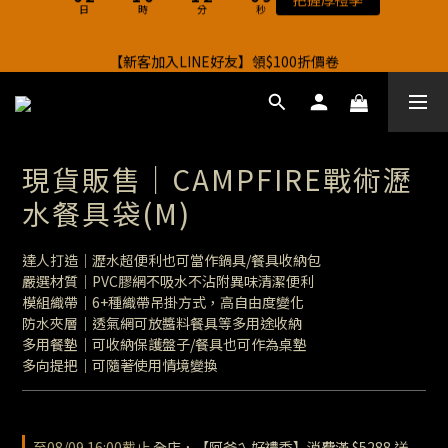
4
6
5
4
5
6
4
5
9
【新客加入LINE好友】領$100折價卷
1
3
2
1
2
3
1
【阿爸ㄟ好禮季】買帳篷送行軍床，點數回饋最高4%！
3
5
4
3
4
5
3
4
8
0
2
:
1
0
:
1
2
:
0
把握厚禮季
2
4
3
2
3
4
2
3
7
日
時
分
秒
1
0
0
1
9
1
3
2
1
2
3
1
【阿爸ㄟ好禮季】買帳篷送行軍床，點數回饋最高4%！
2
6
0
0
8
0
2
:
1
0
:
1
2
:
0
1
把握厚禮季
5
7
日
時
分
秒
1
0
0
1
0
4
6
0
0
3
5
2
現貨販售｜CAMPFIRE戰術瀝
4
1
3
水餐具袋(M)
0
2
1
達人打造｜瀝水超便利也可當作鍋具/餐具收納包
0
嚴選材質｜PVC膠網不吸水不沾附異味清潔便利
模組織帶｜6+種織帶吊掛方式，高自由度變化
防水夾層｜透氣網可放醬料餐具等多用途收納
多用餐墊｜可收納保護盤子/餐具也可作為桌墊
多向提把｜可隨著使用情境變換
至
08/09 16:00
截止
全店，【阿爸ㄟ好禮季】消費滿 $5288 送