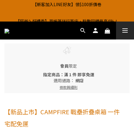
0
1
3
1
5
【新客加入LINE好友】領$100折價卷
3
4
4
6
7
9
7
1
2
2
4
5
7
5
9
【阿爸ㄟ好禮季】買帳篷送行軍床，點數回饋最高4%！
0
2
0
4
2
3
3
5
6
8
6
0
1
:
1
3
:
4
6
:
4
8
把握厚禮季
1
3
日
時
分
秒
1
2
2
4
5
7
5
9
【阿爸ㄟ好禮季】買帳篷送行軍床，點數回饋最高4%！
0
0
2
3
5
3
7
0
2
0
1
:
1
3
:
4
6
:
4
8
1
2
4
2
6
把握厚禮季
1
日
時
分
秒
0
0
2
3
5
3
7
0
1
3
1
5
0
1
2
4
2
6
0
2
0
4
0
1
3
1
5
1
3
0
2
0
4
0
2
1
3
1
0
2
0
會員
限定
1
指定商品：滿 1 件 即享免運
0
適用通路：
網店
條款與細則
【新品上市】CAMPFIRE 戰壘折疊桌箱 一件
宅配免運