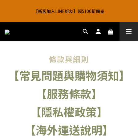
1
1
0
0
7
4
7
5
5
7
6
6
1
4
2
2
4
3
3
【阿爸ㄟ好禮季】買帳篷送行軍床，點數回饋最高4%！
0
0
6
【新客加入LINE好友】領$100折價卷
3
6
4
4
6
5
5
0
3
:
1
1
:
3
2
:
2
9
把握厚禮季
5
日
時
分
秒
2
5
3
3
5
4
4
2
0
0
2
1
1
8
4
1
4
2
2
4
3
3
1
1
0
0
7
【阿爸ㄟ好禮季】買帳篷送行軍床，點數回饋最高4%！
3
0
3
:
1
1
:
3
2
:
2
9
0
0
6
把握厚禮季
2
日
時
分
秒
2
0
0
2
1
1
8
5
1
1
1
0
0
7
4
0
0
0
6
3
條款與細則
5
2
4
1
【常見問題與購物須知】
3
0
2
1
【服務條款】
0
【隱私權政策】
【海外運送說明】