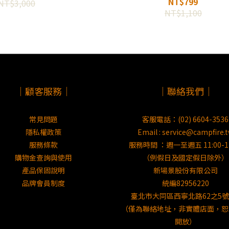
NT$799
NT$3,000
NT$1,100
｜顧客服務｜
｜聯絡我們｜
常見問題
客服電話：(02) 6604-3536
隱私權政策
Email : service@campfire.
服務條款
服務時間 ：週一至週五 11:00-17
購物金查詢與使用
（例假日及國定假日除外）
產品保固說明
新場景股份有限公司
品牌會員制度
統編82956220
臺北市大同區西寧北路62之5號
（僅為聯絡地址，非實體店面，恕
開放）