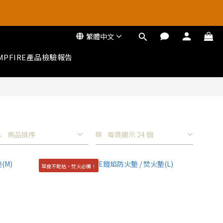
把握厚禮季
把握厚禮季
繁體中文
MPFIRE產品檢驗報告
商品排序
每頁顯示 24 個
草皮不乾枯，焚火必備！