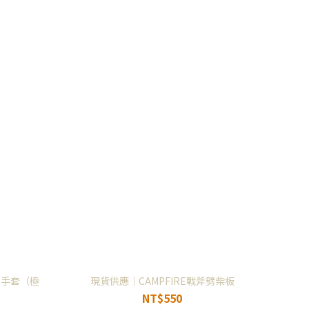
皮手套（極
現貨供應｜CAMPFIRE戰斧劈柴板
NT$550