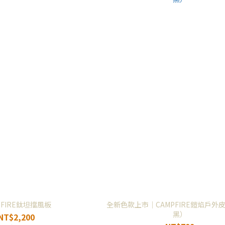
PFIRE鈦坦擋風板
全新色款上市｜CAMPFIRE鎧焰戶外
黑）
NT$2,200