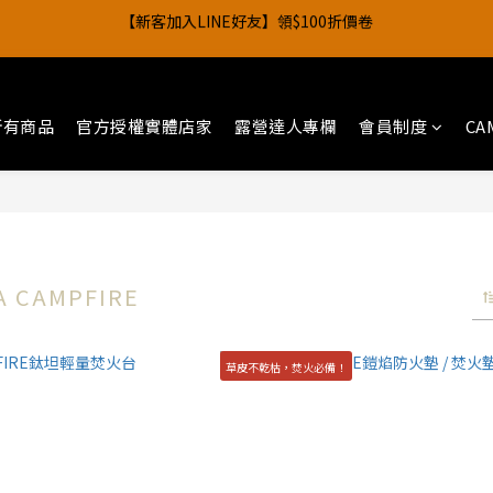
1
4
1
2
7
1
5
2
5
2
3
8
2
6
0
6
3
1
0
3
:
0
9
:
1
6
:
0
4
1
4
1
2
7
1
5
】買帳篷送行軍床，點數回饋最高4%！
5
2
0
日
時
分
秒
2
8
0
5
3
0
3
:
0
9
:
1
6
:
0
4
】買帳篷送行軍床，點數回饋最高4%！
4
1
日
時
分
秒
1
7
4
2
2
8
0
5
3
3
0
0
6
3
1
1
7
4
2
2
5
2
0
0
6
3
1
所有商品
官方授權實體店家
露營達人專欄
會員制度
CA
1
4
1
5
2
0
0
3
0
4
1
2
3
0
1
2
0
1
0
A CAMPFIRE
草皮不乾枯，焚火必備！