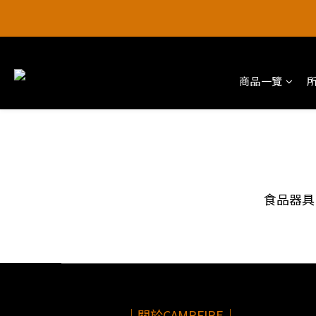
【阿爸ㄟ好禮季
【阿爸ㄟ好禮季
商品一覽
食品器具
｜關於CAMPFIRE｜