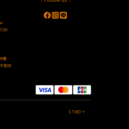
tw
:00
9樓
不對外
$
TWD