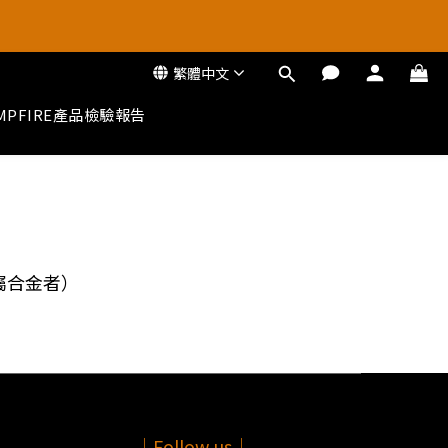
把握厚禮季
把握厚禮季
繁體中文
MPFIRE產品檢驗報告
屬合金者）
｜Follow us｜