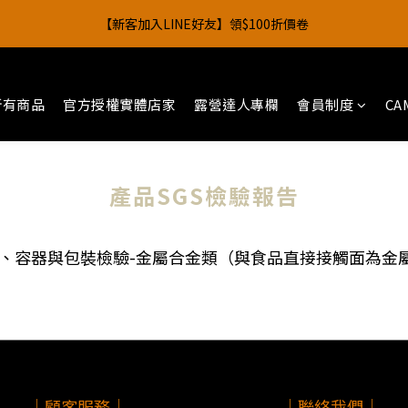
1
3
1
2
5
1
4
7
0
2
1
4
【新客加入LINE好友】領$100折價卷
2
4
2
3
6
2
5
8
0
2
:
0
1
:
4
0
:
3
6
1
0
3
】買帳篷送行軍床，點數回饋最高4%！
日
時
分
秒
1
3
1
2
5
1
4
7
1
0
3
2
5
0
2
0
2
:
0
1
:
4
0
:
3
6
0
2
1
4
】買帳篷送行軍床，點數回饋最高4%！
1
日
時
分
秒
1
0
3
2
5
1
0
3
0
0
2
1
4
0
2
所有商品
官方授權實體店家
露營達人專欄
會員制度
CA
1
0
3
1
0
2
0
1
0
產品SGS檢驗報告
、容器與包裝檢驗-金屬合金類（與食品直接接觸面為金
｜顧客服務｜
｜聯絡我們｜