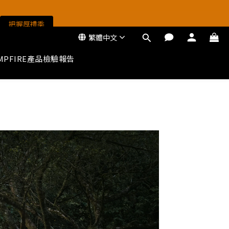
把握厚禮季
把握厚禮季
繁體中文
MPFIRE產品檢驗報告
把握厚禮季