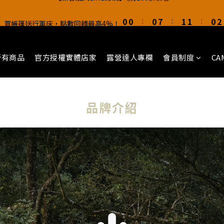
1
1
1
1
1
1
8
8
2
2
2
2
1
1
1
1
5
5
5
6
6
5
5
0
0
0
0
:
:
0
0
7
7
:
:
1
1
1
1
:
:
0
0
0
0
】買帳篷送行軍床，點數回饋最高4%！
】買帳篷送行軍床，點數回饋最高4%！
4
4
4
5
5
4
4
日
日
時
時
分
分
秒
秒
6
6
0
0
0
0
3
3
3
4
4
3
3
5
5
【新客加入LINE好友】領$100折價卷
2
2
2
9
3
3
2
2
4
4
1
1
1
8
2
2
1
1
3
3
所有商品
官方授權實體店家
露營達人專欄
會員制度
CA
0
0
:
0
7
:
1
1
:
0
0
】買帳篷送行軍床，點數回饋最高4%！
2
2
日
時
分
秒
6
0
0
1
1
5
0
0
4
品牌介紹
3
2
1
0