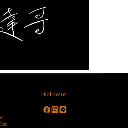
｜Follow us｜
tw
:00