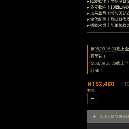
▸ 細節強化｜尼龍混合
▸ 多元收納｜10個口
▸ 加長靠背｜增加頭部
▸ 優化配置｜背掛戰術
▸ 穩固承重｜加粗椅腳更
至
08/09 16:00
截止
全
圓筒包！
至
08/09 16:00
截止
全
$150！
NT$2,480
NT$
數量
以優惠價加購商