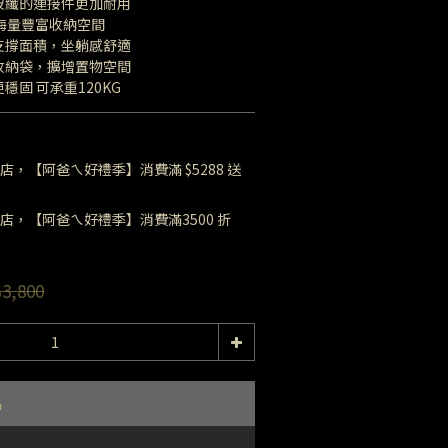
玻纖的連接件更加耐用
袋海量豐富收納空間
支撐面積，坐躺感舒適
收納袋，擴增置物空間
穩固 可承重120KG
店，【阿爸ㄟ好禮季】消費滿 $5288 送
店，【阿爸ㄟ好禮季】消費滿3500 折
3,800
品