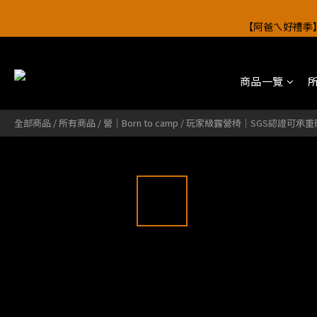
【阿爸ㄟ好禮季
【阿爸ㄟ好禮季
商品一覽
【阿爸ㄟ好禮季
全部商品
/
所有商品
/
營｜Born to camp
/
玩家級露營椅｜SGS認證可承重