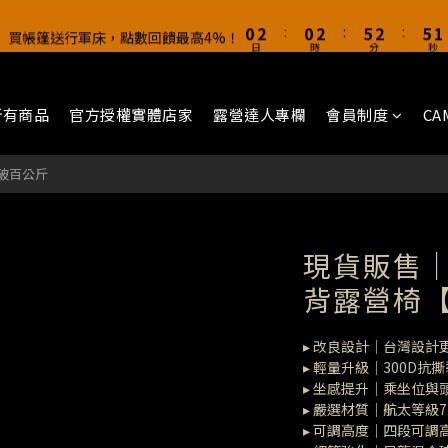
1
3
1
3
6
3
6
1
5
7
5
7
7
5
0
2
:
0
2
:
5
2
:
5
0
】買帳篷送行軍床，點數回饋最高4%！
0
2
:
0
2
:
5
2
:
5
0
4
6
4
6
9
6
9
4
】買帳篷送行軍床，點數回饋最高4%！
日
時
分
秒
1
1
4
1
4
日
時
分
秒
1
1
4
1
4
3
5
3
5
8
5
8
3
0
0
3
0
3
0
0
3
0
3
【新客加入LINE好友】領$100折價卷
2
4
2
4
7
4
7
2
2
2
2
2
1
3
1
3
6
3
6
1
1
1
1
1
0
2
:
0
2
:
5
2
:
5
0
所有商品
官方授權實體店家
露營達人專欄
會員制度
CA
】買帳篷送行軍床，點數回饋最高4%！
0
0
0
0
日
時
分
秒
1
1
4
1
4
0
0
3
0
3
破百公斤
2
2
1
1
0
0
現貨販售｜
背露營椅
▸ 改良設計｜台灣設計
▸ 輕量升級｜300D
▸ 坐感提升｜乘坐位
▸ 嚴選材質｜航太等級
▸ 可調高度｜四段可調