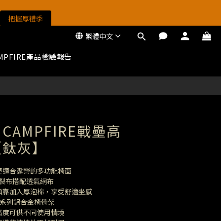
把握厚禮季
把握厚禮季
繁體中文
MPFIRE產品檢驗報告
把握厚禮季
立即購買
CAMPFIRE戰壘高
【鈦灰】
更適合露營的多功能椅面
抗撕裂布搭配透氣網布
與頭靠加入厚泡棉，享受舒適坐感
7系列鋁合金椅骨架
高度可供不同使用情境