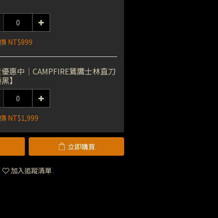
 NT$899
優惠中｜CAMPFIRE鵟鷹士林直刀
極黑】
 NT$1,999
立即購買
加入追蹤清單