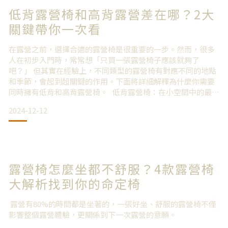
低背露營椅和高背露營差在哪？2大
關鍵帶你一次看
然它的輕量設計令人印象深刻,但在實際使用時仍有諸多不便:焚
火盤與骨架連接不穩固
在露營之前，選擇合適的露營椅是很重要的一步。然而，很多
人在初步入門時，常常想「只買一張露營椅子應該就夠了
腳架設計導致放置不平穩
吧？」 但其實在經驗上，不同類型的露營椅有對應不同的地點
和季節，會起到超關鍵的作用。下面將詳細解釋為什麼你需要
焚火盤尺寸過小,難以擺放標準柴火 突破性設計特點全鈦合金
同時擁有低背和高背露營椅。 低背露營椅：在小空間中的最佳
製造選擇鈦合金作為主要
選擇 低背露營椅在小空間裡使用起來最為方便。例如當你在冬
2024-12-12
天的時候計畫將最多的時間花在安穩的帳篷裡時，這種地方是
不太適合放高背椅的。因為高背椅對空間的佔用非常明顯，常
常會導致放置困難，也無法讓許多人同時使用。低背椅的使用
上能夠更
露營椅怎麼坐都不舒服？4款露營椅
大解析找到你的命定椅
露營有80%的時間都是坐著的，一張好坐、舒服的露營椅不僅
影響整個露營體驗，更關係到下一次露營的意願。