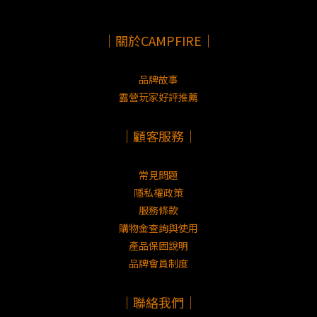
｜關於CAMPFIRE｜
CAMPFIRE 在開發高砂蛇直刀時做了許多調整：
品牌故事
露營玩家好評推薦
｜顧客服務｜
Point1. 打火凹槽
常見問題
隱私權政策
刀具的設計除了刀刃以外都盡可能是圓弧的使用者在握
服務條款
購物金查詢與使用
產品保固說明
品牌會員制度
｜聯絡我們｜