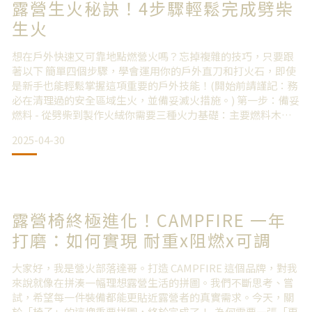
露營生火秘訣！4步驟輕鬆完成劈柴
生火
想在戶外快速又可靠地點燃營火嗎？忘掉複雜的技巧，只要跟
著以下 簡單四個步驟，學會運用你的戶外直刀和打火石，即使
是新手也能輕鬆掌握這項重要的戶外技能！(開始前請謹記：務
必在清理過的安全區域生火，並備妥滅火措施。) 第一步：備妥
燃料 - 從劈柴到製作火絨你需要三種火力基礎：主要燃料木、
引火柴 (小樹枝)、以及能被瞬間點燃的火絨。一把好的戶外直
2025-04-30
刀是你完成這一步的最佳工具。
劈柴 : 使用直刀將刀刃砍入較粗木材頂端，用木棍敲擊刀背將
其劈開，取得乾燥內芯。選刀提示： 這需要穩固的直刀結構。
露營椅終極進化！CAMPFIRE 一年
像 CAM
打磨：如何實現 耐重x阻燃x可調
大家好，我是營火部落達哥。打造 CAMPFIRE 這個品牌，對我
來說就像在拼湊一幅理想露營生活的拼圖。我們不斷思考、嘗
試，希望每一件裝備都能更貼近露營者的真實需求。今天，關
於「椅子」的這塊重要拼圖，終於完成了！ 為何需要一張「更