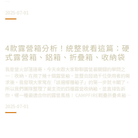
2025-07-01
優點： 通常結構更穩固、承重能力強且密封性更好。缺點： 不
使用時無法縮小體積，占用固定的空間。適合對象： 居家或後
車廂空間寬敞，或裝備會一直放在箱內不取出的人。
4款露營箱分析！統整就看這篇：硬
折疊箱
式露營箱、鋁箱、折疊箱、收納袋
優點： 不使用時可摺疊，大幅減少體積，有利於台灣小空間居
我是營火部落達哥，今天來跟大家聊聊露營最關鍵的學問之
家或一般轎車收納。缺點：
一：收納。在用了幾十個露營箱、並整合超過千位使用者的需
求後，我發現大家常在「該選哪種箱子」的第一步就卡關了。
所以我們團隊整理了最主流的四種露營收納箱，並直接告訴
你，哪一種最適合你的露營風格！ CAMPFIRE戰壘折疊桌箱四
大主流露營收納箱類型推薦根據我的經驗，60公升左右是最好
2025-07-01
用的尺寸，30公升能裝的東西偏少，70公升裝滿後又太重、不
好堆疊。以此為基準，市面上有以下四種主流選擇：1. 傳統硬
式塑膠箱：防水耐重的實力派 這種箱子在許多大賣場很常見