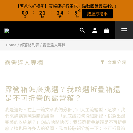
8
8
9
1
1
1
1
3
3
2
2
3
3
5
5
6
6
4
4
【阿爸ㄟ好禮季】買帳篷送行軍床，點數回饋最高4%！
【阿爸ㄟ好禮季】買帳篷送行軍床，點數回饋最高4%！
7
7
9
8
9
0
0
0
0
:
:
2
2
1
1
:
:
2
2
4
4
:
:
5
5
3
3
把握厚禮季
把握厚禮季
6
6
8
7
8
9
日
日
時
時
分
分
秒
秒
1
1
0
0
1
1
3
3
4
4
2
2
5
5
7
6
7
9
8
0
0
0
0
2
2
3
3
1
1
4
4
6
5
6
8
9
7
1
1
2
2
0
0
【新客加入LINE好友】領$100折價卷
3
3
5
4
5
7
8
6
0
0
1
1
2
2
4
3
4
6
7
5
0
0
Home
/
部落格列表
/
露營達人專欄
1
1
3
2
3
5
6
4
【阿爸ㄟ好禮季】買帳篷送行軍床，點數回饋最高4%！
0
0
:
2
1
:
2
4
:
5
3
把握厚禮季
日
時
分
秒
露營達人專欄
1
0
1
3
4
2
文章分類
0
0
2
3
1
1
2
0
0
1
露營箱怎麼挑選？我該選折疊箱還
0
是不可折疊的露營箱？
我是達哥。在上一篇文章我們分析了四大主流箱型，這次，我
們來講講實際選購的議題：「到底該如何從細節裡，挑選出最
完美的收納箱？」Q&A 快問快答：我該選折疊箱還是不可折疊
箱？這也是許多人的疑問，我直接破題分析一下：不可折疊箱