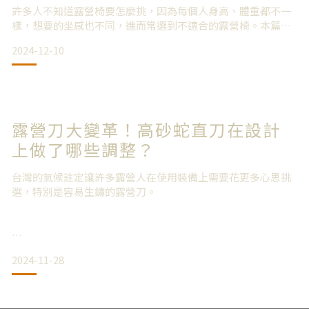
許多人不知道露營椅要怎麼挑，因為每個人身高、體重都不一
樣，想要的坐感也不同，進而常選到不適合的露營椅。本篇文
章將為您介紹五款市面上熱門的露營椅，並將提供不同的優缺
2024-12-10
點評估，幫助您挑選適合的露營椅。 四大熱門露營椅深度剖
析 大川椅：
優點： 舒適度高,可調整角度,適合長時間休憩。缺點： 體積龐
大,收納不易。實測心得： 適合家庭露營或重視舒適度的露友,
露營刀大變革！高砂蛇直刀在設計
但收納佔用空間較大 克米特椅：
上做了哪些調整？
優點
台灣的氣候註定讓許多露營人在使用裝備上需要花更多心思挑
選，特別是容易生鏽的露營刀。
理想的規格是5寸刀刃長，處理台灣最普遍能購買到的松木與龍
2024-11-28
眼木剛剛好。規格設定採用高韌性不鏽鋼，碳鋼材質在台灣晚
上反潮、早上露水、砍草的枝液，幾乎每次露營使用都一定多
少會生鏽。，再來就是避免崩刃角，戶外刀具高韌性一定最重
要，刀子不利都好處理，一但崩了就無解了。