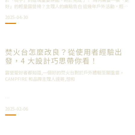
好」的輕量露營椅？主理人的痛點告白 這幾年戶外活動，輕便
好收納的「輕量露營椅」絕對是主流。我自己就是重度使用
2025-04-30
者，前前後後買過不下十張，坐過的款式更是難以計算。但經
驗也告訴我，它們常常伴隨著一些困擾：我不只把朋友的椅子
燒破一個洞 (真的很抱歉！)，自己也坐壞了三張。鋁合金
焚火台怎麼改良？從使用者經驗出
發，4 大設計巧思帶你看！
露營愛好者都知道,一個好的焚火台對於戶外體驗至關重要。
CAMPFIRE 和品牌主理人達哥,想和
火伴們分享這款鈦坦輕量焚火台的研發歷程,以及我們如何突破
2025-02-06
現有產品的限制。
為什麼要開發新的焚火台？在開發 CAMPFIRE 鈦坦輕量焚火台
之前,達哥曾使用過一款價格近5000元的瑞士鈦製焚火台。雖